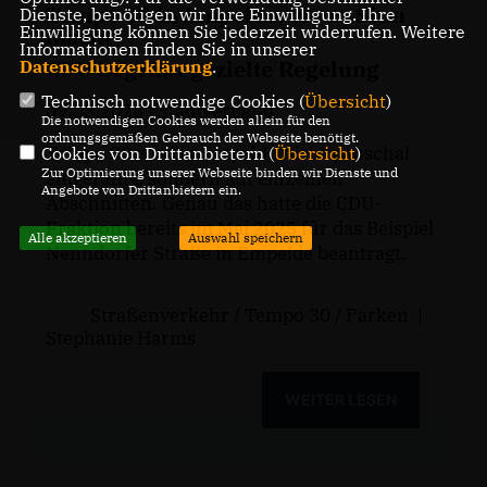
Tempo 30 in Empelde, wo es Sinn
Dienste, benötigen wir Ihre Einwilligung. Ihre
Einwilligung können Sie jederzeit widerrufen. Weitere
macht
Informationen finden Sie in unserer
CDU begrüßt gezielte Regelung
Datenschutzerklärung
.
Technisch notwendige Cookies (
Übersicht
)
09.03.2026
| Stadtverband
Die notwendigen Cookies werden allein für den
ordnungsgemäßen Gebrauch der Webseite benötigt.
Tempo 30 wird in Empelde nicht pauschal
Cookies von Drittanbietern (
Übersicht
)
Zur Optimierung unserer Webseite binden wir Dienste und
eingeführt, sondern auf einzelnen
Angebote von Drittanbietern ein.
Abschnitten. Genau das hatte die CDU-
Fraktion bereits im Mai 2025 für das Beispiel
Alle akzeptieren
Auswahl speichern
Nenndorfer Straße in Empelde beantragt.
Straßenverkehr / Tempo 30 / Parken
|
Stephanie Harms
WEITER LESEN