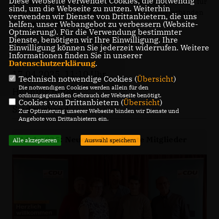
Diese Webseite verwendet Cookies, die notwendig
Thum aus ihren Funktionen und dankten ihnen herzlich für
sind, um die Webseite zu nutzen. Weiterhin
ihr langjähriges, engagiertes Wirken in den Ortsverbänden
verwenden wir Dienste von Drittanbietern, die uns
Weetzen und Empelde.
helfen, unser Webangebot zu verbessern (Website-
Optmierung). Für die Verwendung bestimmter
Dienste, benötigen wir Ihre Einwilligung. Ihre
Einwilligung können Sie jederzeit widerrufen. Weitere
Informationen finden Sie in unserer
Datenschutzerklärung
.
17.04.2025, 11:10 Uhr
Technisch notwendige Cookies (
Übersicht
)
Die notwendigen Cookies werden allein für den
Henning Bitter
ordnungsgemäßen Gebrauch der Webseite benötigt.
Cookies von Drittanbietern (
Übersicht
)
Stadtverband
Zur Optimierung unserer Webseite binden wir Dienste und
Angebote von Drittanbietern ein.
14.4.2025: Neue und verdiente Mitglieder
Alle akzeptieren
Auswahl speichern