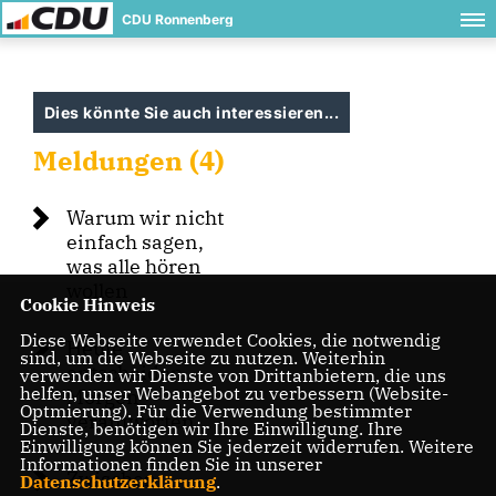
CDU Ronnenberg
Dies könnte Sie auch interessieren...
Meldungen (4)
Warum wir nicht
einfach sagen,
was alle hören
wollen
Cookie Hinweis
Diese Webseite verwendet Cookies, die notwendig
Heute
sind, um die Webseite zu nutzen. Weiterhin
entscheiden.
verwenden wir Dienste von Drittanbietern, die uns
helfen, unser Webangebot zu verbessern (Website-
Morgen
Optmierung). Für die Verwendung bestimmter
verantworten.
Dienste, benötigen wir Ihre Einwilligung. Ihre
Einwilligung können Sie jederzeit widerrufen. Weitere
Informationen finden Sie in unserer
Zwischen
Datenschutzerklärung
.