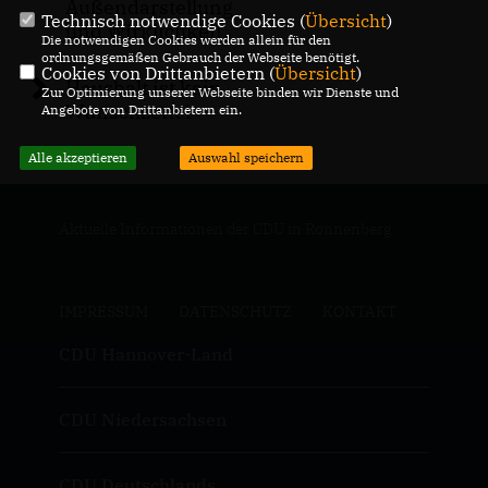
Außendarstellung
Technisch notwendige Cookies (
Übersicht
)
und Wirklichkeit
Die notwendigen Cookies werden allein für den
ordnungsgemäßen Gebrauch der Webseite benötigt.
Cookies von Drittanbietern (
Übersicht
)
Haushalt ist kein
Zur Optimierung unserer Webseite binden wir Dienste und
Wunschzettel
Angebote von Drittanbietern ein.
Alle akzeptieren
Auswahl speichern
Aktuelle Informationen der CDU in Ronnenberg
IMPRESSUM
DATENSCHUTZ
KONTAKT
CDU Hannover-Land
CDU Niedersachsen
CDU Deutschlands